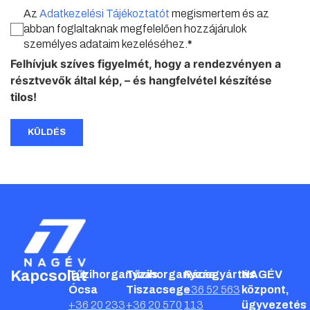
Az
Adatkezelési Tájékoztatót
megismertem és az
abban foglaltaknak megfelelően hozzájárulok
személyes adataim kezeléséhez.
*
Felhívjuk szíves figyelmét, hogy a rendezvényen a
résztvevők által kép, – és hangfelvétel készítése
tilos!
KÜLDÉS
Kapcsolat
Tűzihorganyzás
Tűzihorganyzás
Rácsgyártás
NAGÉV
Ócsa
Tiszacsege
+36 52 563
központ,
+36 20 233
+36 20 570
113
ügyvezetés