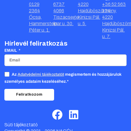
0129
6737
4220
+36 52 563
2364
4066
Hajdúböszörmény,
104
Ócsa,
Tiszacsege,
Kinizsi Pál.
4220
Hammerstein
Ipar u. 30.
u. 5.
Hajdúböször
Péter u. 1.
Kinizsi Pál.
u. 7.
Hírlevél feliratkozás
EMAIL
Az
Adatvédelmi tájékoztatót
megismertem és hozzájárulok
személyes adataim kezeléséhez.*
Feliratkozom
Süti tájékoztató