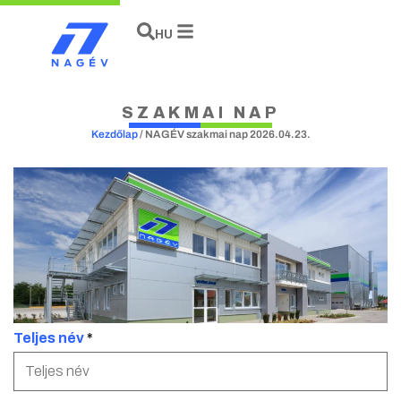
EN
HU
DE
SZAKMAI NAP
Kezdőlap
/
NAGÉV szakmai nap 2026.04.23.
Teljes név
*