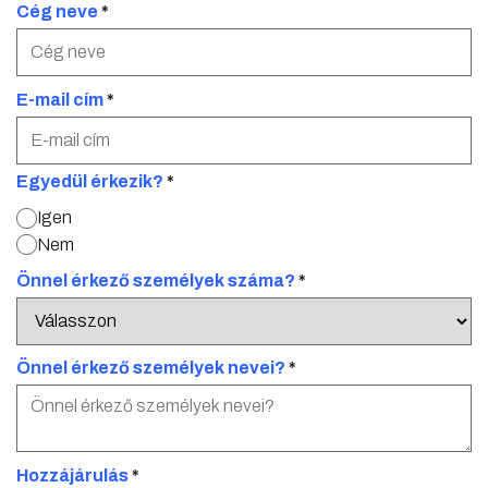
Cég neve
*
E-mail cím
*
Egyedül érkezik?
*
Igen
Nem
Önnel érkező személyek száma?
*
Önnel érkező személyek nevei?
*
Hozzájárulás
*