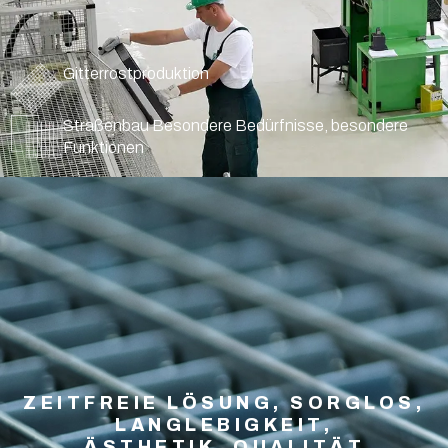
Gitterrostproduktion
Straßenbau Besondere Bedürfnisse, besondere
Funktionen
ZEITFREIE LÖSUNG, SORGLOS,
LANGLEBIGKEIT,
ÄSTHETIK, QUALITÄT