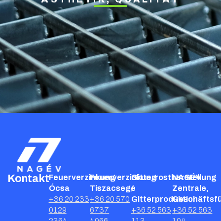
Kontakt
Feuerverzinkung
Feuerverzinkung
Gitterrostherstellung
NAGÉV
Ócsa
Tiszacsege
/
Zentrale,
+36 20 233
+36 20 570
Gitterproduktion
Geschäftsf
0129
6737
+36 52 563
+36 52 563
2364
4066
113
104