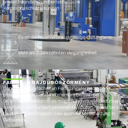
umweltfreundliche und wirtschaftliche
Korrosionsschutzlösungen.
Es ist die Feuerverzinkungsbasis Ostungarns.
Mehr als 2 Jahrzehnten Vergangenheit
FABRIK IN HAJDÚBÖSZÖRMÉNY
Dank der breitgefächerten Fertigungstechnologien
unseres Mitgliedsunternehmens im Bereich der
Gitterrostproduktion ist es möglich, individuelle Bedürfnisse
zu erfüllen und Sonderfunktionen zu erfüllen – sei es bei der
Gestaltung von Treppen oder auch der Verschattung in
Gebäuden.