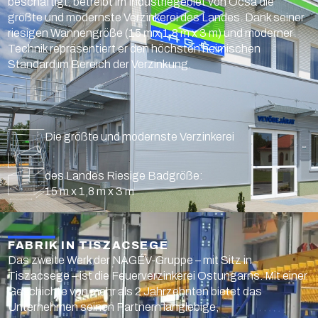
beschäftigt, betreibt im Industriegebiet von Ócsa die
größte und modernste Verzinkerei des Landes. Dank seiner
riesigen Wannengröße (15 m x 1,8 m x 3 m) und moderner
Technik repräsentiert er den höchsten heimischen
Standard im Bereich der Verzinkung.
Die größte und modernste Verzinkerei
des Landes Riesige Badgröße:
15 m x 1,8 m x 3 m
FABRIK IN TISZACSEGE
Das zweite Werk der NAGÉV-Gruppe – mit Sitz in
Tiszacsege – ist die Feuerverzinkerei Ostungarns. Mit einer
Geschichte von mehr als 2 Jahrzehnten bietet das
Unternehmen seinen Partnern langlebige,