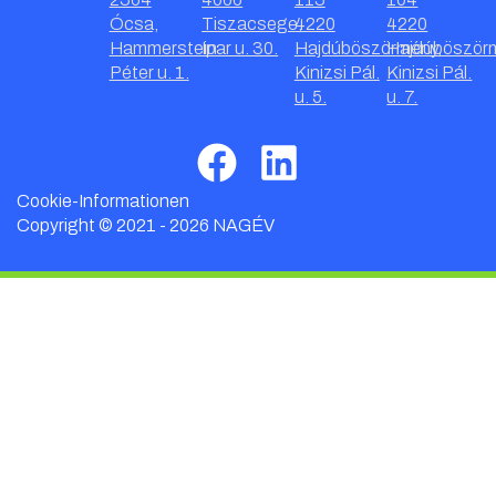
Ócsa,
Tiszacsege,
4220
4220
Hammerstein
Ipar u. 30.
Hajdúböszörmény,
Hajdúböször
Péter u. 1.
Kinizsi Pál.
Kinizsi Pál.
u. 5.
u. 7.
Cookie-Informationen
Copyright © 2021 - 2026 NAGÉV