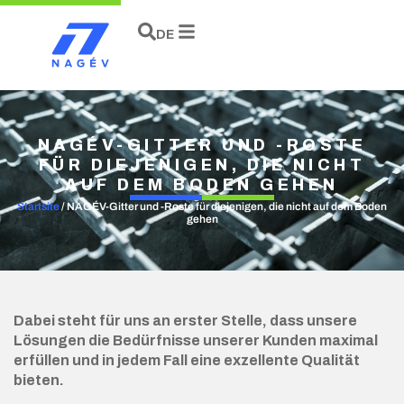
HU
DE
EN
NAGÉV-GITTER UND -ROSTE
FÜR DIEJENIGEN, DIE NICHT
AUF DEM BODEN GEHEN
Startsite
/
NAGÉV-Gitter und -Roste für diejenigen, die nicht auf dem Boden
gehen
Dabei steht für uns an erster Stelle, dass unsere
Lösungen die Bedürfnisse unserer Kunden maximal
erfüllen und in jedem Fall eine exzellente Qualität
bieten.