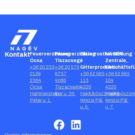
Kontakt
Feuerverzinkung
Feuerverzinkung
Gitterrostherstellung
NAGÉV
Ócsa
Tiszacsege
/
Zentrale,
+36 20 233
+36 20 570
Gitterproduktion
Geschäftsf
0129
6737
+36 52 563
+36 52 563
2364
4066
113
104
Ócsa,
Tiszacsege,
4220
4220
Hammerstein
Ipar u. 30.
Hajdúböszörmény,
Hajdúböször
Péter u. 1.
Kinizsi Pál.
Kinizsi Pál.
u. 5.
u. 7.