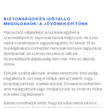
BIZTONSÁGOS ÉS IDŐTÁLLÓ
MEGOLDÁSOK: A JÖVŐNEK ÉPÍTÜNK
Piacvezető vállalatként a munkánk egyben a
szenvedélyünk is. Nemcsak vassal dolgozunk, de a vas
valódi szerelmesei is vagyunk egyben. Az elmúlt 35 év
munkájának köszönhetően nemcsak részesei vagyunk az
építőiparnak, de szerves részeivé is váltunk.
Szenvedélyünk alapja pedig nem más, mint az alkotás
öröme.
Építünk, ezáltal alkotunk, értéket teremtünk. Amit pedig
megalkotunk, azt meg is védjük, ami azt jelenti, hogy
kizárólag tartósat, stabilat építünk. Ennek köszönhetően,
amit ma legyártunk vagy -horganyzunk, az ötven év múlva
is értéket fog képviselni.
Bátran mondhatjuk tehát, hogy a jövőbe tekintünk és a