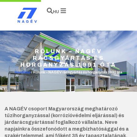
EN
HU
DE
RÓLUNK – NAGÉV
RÁCSGYÁRTÁS ÉS
HORGANYZÁS 1991 ÓTA
Kezdőlap
/
Rólunk – NAGÉV rácsgyártás és horganyzás 1991 óta
A NAGÉV csoport Magyarország meghatározó
tűzihorganyzással (korrózióvédelmi eljárással) és
járdarácsgyártással foglalkozó vállalata. Neve
napjainkra összefonódott a megbízhatósággal és a
szakértelemmel, ami főként 35 év tapasztalatának,