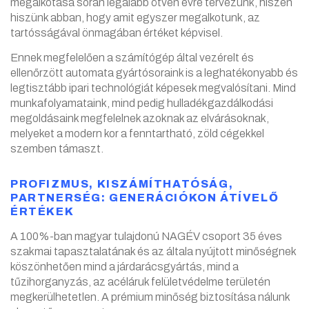
megalkotása során legalább ötven évre tervezünk, hiszen
hiszünk abban, hogy amit egyszer megalkotunk, az
tartósságával önmagában értéket képvisel.
Ennek megfelelően a számítógép által vezérelt és
ellenőrzött automata gyártósoraink is a leghatékonyabb és
legtisztább ipari technológiát képesek megvalósítani. Mind
munkafolyamataink, mind pedig hulladékgazdálkodási
megoldásaink megfelelnek azoknak az elvárásoknak,
melyeket a modern kor a fenntartható, zöld cégekkel
szemben támaszt.
PROFIZMUS, KISZÁMÍTHATÓSÁG,
PARTNERSÉG: GENERÁCIÓKON ÁTÍVELŐ
ÉRTÉKEK
A 100%-ban magyar tulajdonú NAGÉV csoport 35 éves
szakmai tapasztalatának és az általa nyújtott minőségnek
köszönhetően mind a járdarácsgyártás, mind a
tűzihorganyzás, az acéláruk felületvédelme területén
megkerülhetetlen. A prémium minőség biztosítása nálunk