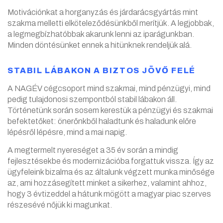
Motivációnkat a horganyzás és járdarácsgyártás mint
szakma melletti elköteleződésünkből merítjük. A legjobbak,
a legmegbízhatóbbak akarunk lenni az iparágunkban.
Minden döntésünket ennek a hitünknek rendeljük alá.
STABIL LÁBAKON A BIZTOS JÖVŐ FELÉ
A NAGÉV cégcsoport mind szakmai, mind pénzügyi, mind
pedig tulajdonosi szempontból stabil lábakon áll.
Történetünk során sosem kerestük a pénzügyi és szakmai
befektetőket: önerőnkből haladtunk és haladunk előre
lépésről lépésre, mind a mai napig.
A megtermelt nyereséget a 35 év során a mindig
fejlesztésekbe és modernizációba forgattuk vissza. Így az
ügyfeleink bizalma és az általunk végzett munka minősége
az, ami hozzásegített minket a sikerhez, valamint ahhoz,
hogy 3 évtizeddel a hátunk mögött a magyar piac szerves
részesévé nőjük ki magunkat.