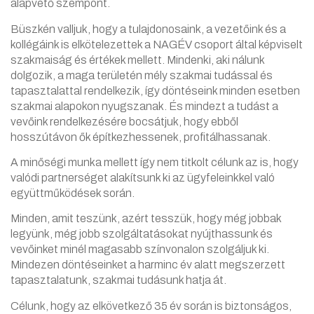
alapvető szempont.
Büszkén valljuk, hogy a tulajdonosaink, a vezetőink és a
kollégáink is elkötelezettek a NAGÉV csoport által képviselt
szakmaiság és értékek mellett. Mindenki, aki nálunk
dolgozik, a maga területén mély szakmai tudással és
tapasztalattal rendelkezik, így döntéseink minden esetben
szakmai alapokon nyugszanak. És mindezt a tudást a
vevőink rendelkezésére bocsátjuk, hogy ebből
hosszútávon ők építkezhessenek, profitálhassanak.
A minőségi munka mellett így nem titkolt célunk az is, hogy
valódi partnerséget alakítsunk ki az ügyfeleinkkel való
együttműködések során.
Minden, amit teszünk, azért tesszük, hogy még jobbak
legyünk, még jobb szolgáltatásokat nyújthassunk és
vevőinket minél magasabb színvonalon szolgáljuk ki.
Mindezen döntéseinket a harminc év alatt megszerzett
tapasztalatunk, szakmai tudásunk hatja át.
Célunk, hogy az elkövetkező 35 év során is biztonságos,