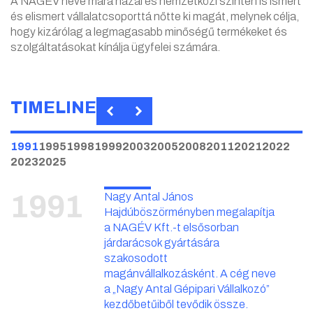
A NAGÉV neve mára hazai és nemzetközi szinten is ismert
és elismert vállalatcsoporttá nőtte ki magát, melynek célja,
hogy kizárólag a legmagasabb minőségű termékeket és
szolgáltatásokat kínálja ügyfelei számára.
TIMELINE
1991
1995
1998
1999
2003
2005
2008
2011
2021
2022
2023
2025
1991
Nagy Antal János
Hajdúböszörményben megalapítja
a NAGÉV Kft.-t elsősorban
járdarácsok gyártására
szakosodott
magánvállalkozásként. A cég neve
a „Nagy Antal Gépipari Vállalkozó”
kezdőbetűiből tevődik össze.