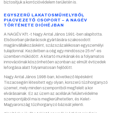
biztosítjuk a korrózióvédelem területén is.
EGYSZERŰ LAKATOSMŰHELYBŐL
PIACVEZETŐ CSOPORT – A NAGÉV
TÖRTÉNETE DIÓHÉJBAN
A NAGÉV Kft.-t Nagy Antal János 1991-ben alapította.
Elsősorban járdarácsok gyártására szakosodott
magánvállalkozásként, százszázalékosan egyszemélyi
tulajdonnal. Kezdetben a cég egy mindössze 25 m²-es
üzemben működött. A kitartó munkának és a folyamatos
innovációnak köszönhetően azonban az elmúlt évtizedek
leforgása alatt folyamatosan fejlődött.
Nagy Antal János 1998-ban, következő lépésként
Tiszacsegén létesített egy olyan, korszerű tűzihorganyzó
üzemet, mely minden szempontból megfelelt a kor
elvárásainak. Ez az üzem az acéláruk felületvédelme
szempontjából ma is megkerülhetetlen, és Kelet-
Magyarország tűzihorganyzó bázisát jelenti.