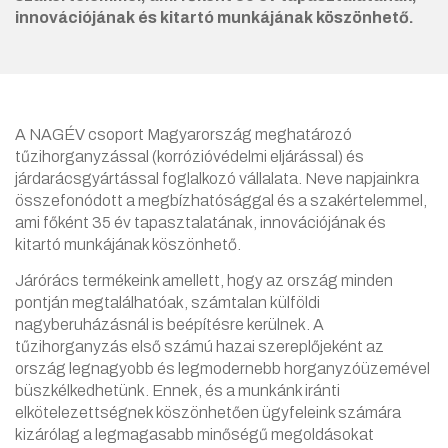
innovációjának és kitartó munkájának köszönhető.
A NAGÉV csoport Magyarország meghatározó
tűzihorganyzással (korrózióvédelmi eljárással) és
járdarácsgyártással foglalkozó vállalata. Neve napjainkra
összefonódott a megbízhatósággal és a szakértelemmel,
ami főként 35 év tapasztalatának, innovációjának és
kitartó munkájának köszönhető.
Járórács termékeink amellett, hogy az ország minden
pontján megtalálhatóak, számtalan külföldi
nagyberuházásnál is beépítésre kerülnek. A
tűzihorganyzás első számú hazai szereplőjeként az
ország legnagyobb és legmodernebb horganyzóüzemével
büszkélkedhetünk. Ennek, és a munkánk iránti
elkötelezettségnek köszönhetően ügyfeleink számára
kizárólag a legmagasabb minőségű megoldásokat