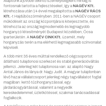
Alapítónk a jövőbe tekintő személyiségként mindig is
fontosnak tartotta a fejlesztéseket, így a
NAGÉV Kft.
létrehozása után 14 évvel megalapította a
NAGÉV RÁCS
Kft.
-t Hajdúböszörményben. 2011-ben a NAGÉV csoport
működését az ország központjára is kiterjesztette, és
létrehozta az ország legmodernebb és legnagyobb
horganyzó létesítményét Budapest közelében, Ócsa
iparterületén. A
NAGÉV CINK Kft.
üzemét, mely
horganyzás terén a ma elérhető legmagasabb színvonalat
képviseli.
A több mint 35 éves múlttal rendelkező cégcsoportot
átlátható tulajdonosi szerkezet és stabil generációváltás
jellemzi. Jelenleg két tulajdonosa van: az alapító Nagy
Antal János és lánya dr. Nagy Judit. A magyar tulajdonban
lévő hazai vállalatcsoport jelenleg négy tagvállalatot foglal
magában: kettő tűzihorganyzással, egy
járdarácsgyártással, valamint a negyedik
kereskedelemmel, üzletkötéssel, szakmai tanácsadással
foglalkozik.