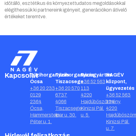
időtálló, esztétikus és környezettudatos megoldásokkal
elégíthessük ki partnereink igényeit, generációkon átívelő
értékeket teremtve.
Kapcsolat
Tűzihorganyzás
Tűzihorganyzás
Rácsgyártás
NAGÉV
Ócsa
Tiszacsege
+36 52 563
központ,
+36 20 233
+36 20 570
113
ügyvezetés
0129
6737
4220
+36 52 563
2364
4066
Hajdúböszörmény,
104
Ócsa,
Tiszacsege,
Kinizsi Pál.
4220
Hammerstein
Ipar u. 30.
u. 5.
Hajdúböször
Péter u. 1.
Kinizsi Pál.
u. 7.
Hírlevél feliratkozás