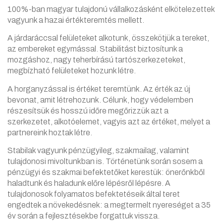
100%-ban magyar tulajdonú vállalkozásként elkötelezettek
vagyunk a hazai értékteremtés mellett.
A járdaráccsal felületeket alkotunk, összekötjük a tereket,
az embereket egymással. Stabilitást biztosítunk a
mozgáshoz, nagy teherbírású tartószerkezeteket,
megbízható felületeket hozunk létre.
A horganyzással is értéket teremtünk. Az érték az új
bevonat, amit létrehozunk. Célunk, hogy védelemben
részesítsük és hosszú időre megőrizzük azt a
szerkezetet, alkotóelemet, vagyis azt az értéket, melyet a
partnereink hoztak létre.
Stabilak vagyunk pénzügyileg, szakmailag, valamint
tulajdonosi mivoltunkban is. Történetünk során sosem a
pénzügyi és szakmai befektetőket kerestük: önerőnkből
haladtunk és haladunk előre lépésről lépésre. A
tulajdonosok folyamatos befektetéseik által teret
engedtek a növekedésnek: a megtermelt nyereséget a 35
év során a fejlesztésekbe forgattuk vissza.