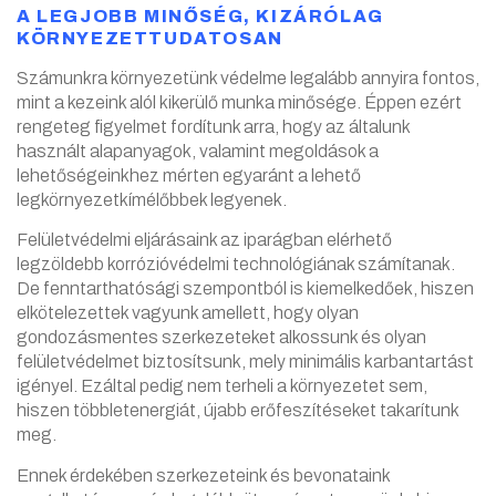
A LEGJOBB MINŐSÉG, KIZÁRÓLAG
KÖRNYEZETTUDATOSAN
Számunkra környezetünk védelme legalább annyira fontos,
mint a kezeink alól kikerülő munka minősége. Éppen ezért
rengeteg figyelmet fordítunk arra, hogy az általunk
használt alapanyagok, valamint megoldások a
lehetőségeinkhez mérten egyaránt a lehető
legkörnyezetkímélőbbek legyenek.
Felületvédelmi eljárásaink az iparágban elérhető
legzöldebb korrózióvédelmi technológiának számítanak.
De fenntarthatósági szempontból is kiemelkedőek, hiszen
elkötelezettek vagyunk amellett, hogy olyan
gondozásmentes szerkezeteket alkossunk és olyan
felületvédelmet biztosítsunk, mely minimális karbantartást
igényel. Ezáltal pedig nem terheli a környezetet sem,
hiszen többletenergiát, újabb erőfeszítéseket takarítunk
meg.
Ennek érdekében szerkezeteink és bevonataink