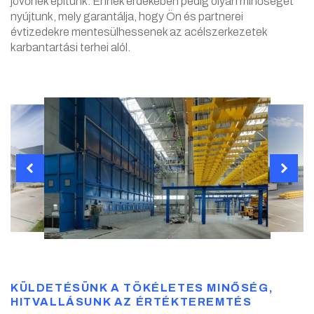
jövőnek építünk. Ennek érdekében pedig olyan minőséget
nyújtunk, mely garantálja, hogy Ön és partnerei
évtizedekre mentesülhessenek az acélszerkezetek
karbantartási terhei alól.
KÜLDETÉSÜNK A TÖKÉLETES MINŐSÉG,
HITVALLÁSUNK AZ ÉRTÉKTEREMTÉS