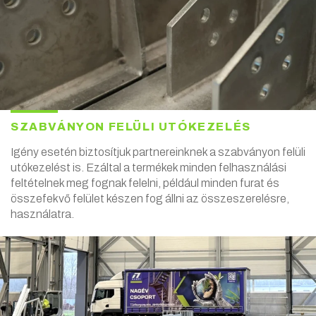
SZABVÁNYON FELÜLI UTÓKEZELÉS
Igény esetén biztosítjuk partnereinknek a szabványon felüli
utókezelést is. Ezáltal a termékek minden felhasználási
feltételnek meg fognak felelni, például minden furat és
összefekvő felület készen fog állni az összeszerelésre,
használatra.