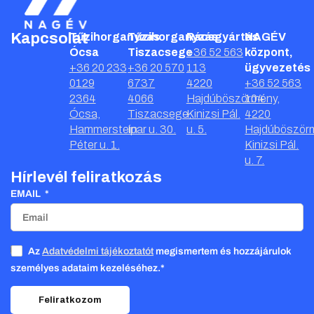
Kapcsolat
Tűzihorganyzás
Tűzihorganyzás
Rácsgyártás
NAGÉV
Ócsa
Tiszacsege
+36 52 563
központ,
+36 20 233
+36 20 570
113
ügyvezetés
0129
6737
4220
+36 52 563
2364
4066
Hajdúböszörmény,
104
Ócsa,
Tiszacsege,
Kinizsi Pál.
4220
Hammerstein
Ipar u. 30.
u. 5.
Hajdúböször
Péter u. 1.
Kinizsi Pál.
u. 7.
Hírlevél feliratkozás
EMAIL
Az
Adatvédelmi tájékoztatót
megismertem és hozzájárulok
személyes adataim kezeléséhez.*
Feliratkozom