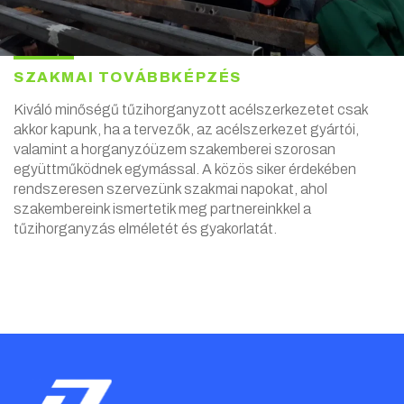
SZAKMAI TOVÁBBKÉPZÉS
Kiváló minőségű tűzihorganyzott acélszerkezetet csak
akkor kapunk, ha a tervezők, az acélszerkezet gyártói,
valamint a horganyzóüzem szakemberei szorosan
együttműködnek egymással. A közös siker érdekében
rendszeresen szervezünk szakmai napokat, ahol
szakembereink ismertetik meg partnereinkkel a
tűzihorganyzás elméletét és gyakorlatát.