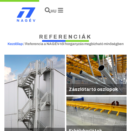
EN
HU
DE
REFERENCIÁK
Kezdőlap
/
Referencia a NAGÉV-től horganyzás megbízható minőségben
Zászlótartó oszlopok
Erkélykorlátok