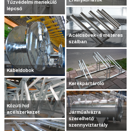
Tűzvédelmi menekülő
lépcső
Acélcsövek - 6 méteres
szálban
Kábeldobok
Kerékpártároló
Közúti híd
acélszerkezet
Járműalvázra
szerelhető
szennyvíztartály