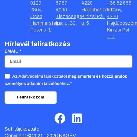
0129
6737
4220
+36 52 563
2364
4066
Hajdúböszörmény,
104
Ócsa,
Tiszacsege,
Kinizsi Pál.
4220
Hammerstein
Ipar u. 30.
u. 5.
Hajdúböször
Péter u. 1.
Kinizsi Pál.
u. 7.
Hírlevél feliratkozás
EMAIL
Az
Adatvédelmi tájékoztatót
megismertem és hozzájárulok
személyes adataim kezeléséhez.*
Feliratkozom
Süti tájékoztató
Copyright © 2021 - 2026 NAGÉV