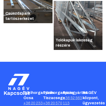
Csúszdapark
tartószerkezet
Tolókapuk lakosság
részére
Kapcsolat
Tűzihorganyzás
Tűzihorganyzás
Rácsgyártás
NAGÉV
Ócsa
Tiszacsege
+36 52 563
központ,
+36 20 233
+36 20 570
113
ügyvezetés