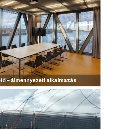
tő – álmennyezeti alkalmazás