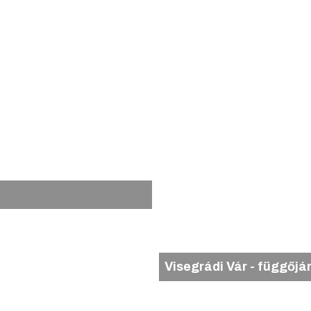
Visegrádi Vár - függőjá