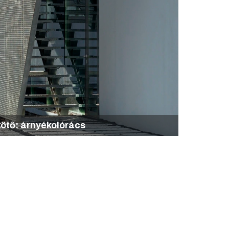
ötő: árnyékolórács