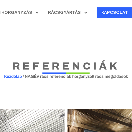
ZIHORGANYZÁS
RÁCSGYÁRTÁS
KAPCSOLAT
REFERENCIÁK
Kezdőlap
/
NAGÉV rács referenciák horganyzott rács megoldások