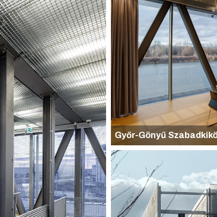
Győr-Gönyű Szabadkikö