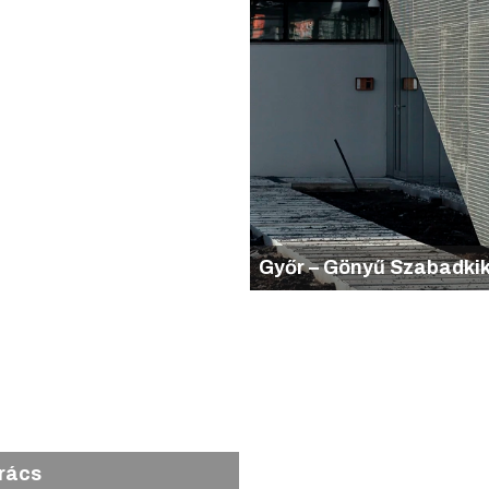
Győr – Gönyű Szabadkik
rács