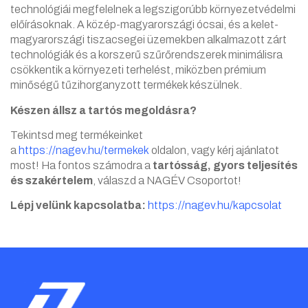
technológiái megfelelnek a legszigorúbb környezetvédelmi
előírásoknak. A közép-magyarországi ócsai, és a kelet-
magyarországi tiszacsegei üzemekben alkalmazott zárt
technológiák és a korszerű szűrőrendszerek minimálisra
csökkentik a környezeti terhelést, miközben prémium
minőségű tűzihorganyzott termékek készülnek.
Készen állsz a tartós megoldásra?
Tekintsd meg termékeinket
a
https://nagev.hu/termekek
oldalon, vagy kérj ajánlatot
most! Ha fontos számodra a
tartósság, gyors teljesítés
és szakértelem
, válaszd a NAGÉV Csoportot!
Lépj velünk kapcsolatba:
https://nagev.hu/kapcsolat