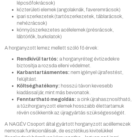
lépcsőfokrácsok)
közterületi elemek (angolaknák, faveremrácsok)
ipari szerkezetek (tartószerkezetek, táblarácsok,
nehézrácsok)
könnyűszerkezetes acélelemek (présrácsok,
lábtörlők, burkolatok)
A horganyzott lemez mellett szóló fő érvek:
Rendkívül tartós:
a horganyréteg évtizedekre
biztosítja a rozsda elleni védelmet.
Karbantartásmentes:
nem igényel újrafestést,
felújítást.
Költséghatékony:
hosszú távon kevesebb
kiadással jár, mint más bevonatok.
Fenntartható megoldás:
a cink újrahasznosítható,
a tűzihorganyzott elemek hosszabb élettartamuk
révén csökkentik az újragyártás szükségességét.
A NAGÉV Csoport által gyártott horganyzott acéllemezek
nemcsak funkcionálisak, de esztétikus kivitelükkel