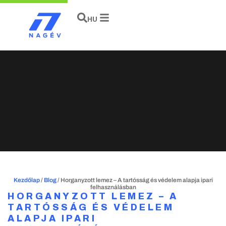
EN
HU
DE
Kezdőlap
/
Blog
/
Horganyzott lemez – A tartósság és védelem alapja ipari
felhasználásban
HORGANYZOTT LEMEZ – A
TARTÓSSÁG ÉS VÉDELEM
ALAPJA IPARI