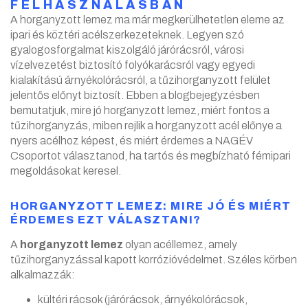
FELHASZNÁLÁSBAN
A horganyzott lemez ma már megkerülhetetlen eleme az
ipari és köztéri acélszerkezeteknek. Legyen szó
gyalogosforgalmat kiszolgáló járórácsról, városi
vízelvezetést biztosító folyókarácsról vagy egyedi
kialakítású árnyékolórácsról, a tűzihorganyzott felület
jelentős előnyt biztosít. Ebben a blogbejegyzésben
bemutatjuk, mire jó horganyzott lemez, miért fontos a
tűzihorganyzás, miben rejlik a horganyzott acél előnye a
nyers acélhoz képest, és miért érdemes a NAGÉV
Csoportot választanod, ha tartós és megbízható fémipari
megoldásokat keresel.
HORGANYZOTT LEMEZ: MIRE JÓ ÉS MIÉRT
ÉRDEMES EZT VÁLASZTANI?
A
horganyzott lemez
olyan acéllemez, amely
tűzihorganyzással kapott korrózióvédelmet. Széles körben
alkalmazzák:
kültéri rácsok (járórácsok, árnyékolórácsok,