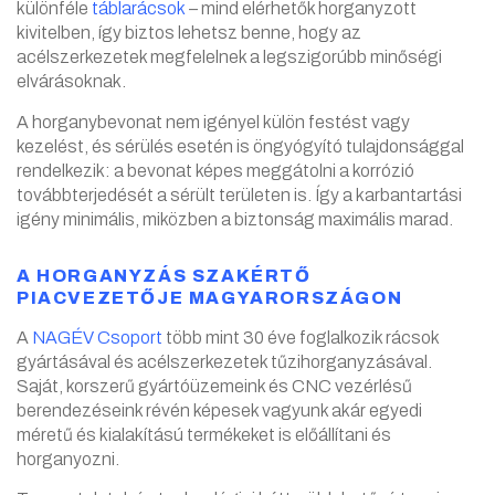
különféle
táblarácsok
– mind elérhetők horganyzott
kivitelben, így biztos lehetsz benne, hogy az
acélszerkezetek megfelelnek a legszigorúbb minőségi
elvárásoknak.
A horganybevonat nem igényel külön festést vagy
kezelést, és sérülés esetén is öngyógyító tulajdonsággal
rendelkezik: a bevonat képes meggátolni a korrózió
továbbterjedését a sérült területen is. Így a karbantartási
igény minimális, miközben a biztonság maximális marad.
A HORGANYZÁS SZAKÉRTŐ
PIACVEZETŐJE MAGYARORSZÁGON
A
NAGÉV Csoport
több mint 30 éve foglalkozik rácsok
gyártásával és acélszerkezetek tűzihorganyzásával.
Saját, korszerű gyártóüzemeink és CNC vezérlésű
berendezéseink révén képesek vagyunk akár egyedi
méretű és kialakítású termékeket is előállítani és
horganyozni.