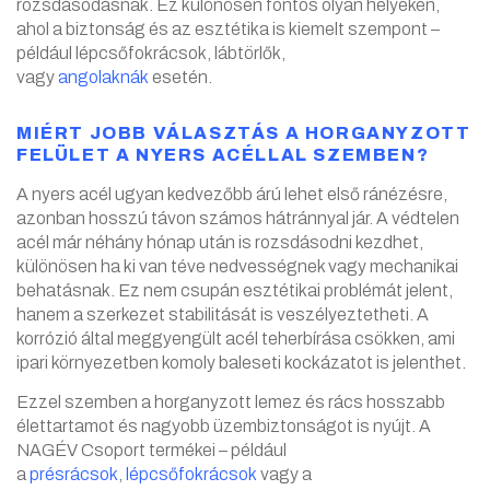
rozsdásodásnak. Ez különösen fontos olyan helyeken,
ahol a biztonság és az esztétika is kiemelt szempont –
például lépcsőfokrácsok, lábtörlők,
vagy
angolaknák
esetén.
MIÉRT JOBB VÁLASZTÁS A HORGANYZOTT
FELÜLET A NYERS ACÉLLAL SZEMBEN?
A nyers acél ugyan kedvezőbb árú lehet első ránézésre,
azonban hosszú távon számos hátránnyal jár. A védtelen
acél már néhány hónap után is rozsdásodni kezdhet,
különösen ha ki van téve nedvességnek vagy mechanikai
behatásnak. Ez nem csupán esztétikai problémát jelent,
hanem a szerkezet stabilitását is veszélyeztetheti. A
korrózió által meggyengült acél teherbírása csökken, ami
ipari környezetben komoly baleseti kockázatot is jelenthet.
Ezzel szemben a horganyzott lemez és rács hosszabb
élettartamot és nagyobb üzembiztonságot is nyújt. A
NAGÉV Csoport termékei – például
a
présrácsok
,
lépcsőfokrácsok
vagy a