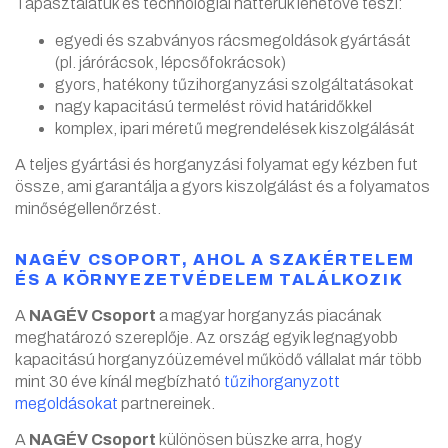
Tapasztalatuk és technológiai hátterük lehetővé teszi:
egyedi és szabványos rácsmegoldások gyártását
(pl. járórácsok, lépcsőfokrácsok)
gyors, hatékony tűzihorganyzási szolgáltatásokat
nagy kapacitású termelést rövid határidőkkel
komplex, ipari méretű megrendelések kiszolgálását
A teljes gyártási és horganyzási folyamat egy kézben fut
össze, ami garantálja a gyors kiszolgálást és a folyamatos
minőségellenőrzést.
NAGÉV CSOPORT, AHOL A SZAKÉRTELEM
ÉS A KÖRNYEZETVÉDELEM TALÁLKOZIK
A
NAGÉV Csoport
a magyar horganyzás piacának
meghatározó szereplője. Az ország egyik legnagyobb
kapacitású horganyzóüzemével működő vállalat már több
mint 30 éve kínál megbízható
tűzihorganyzott
megoldásokat
partnereinek.
A
NAGÉV Csoport
különösen büszke arra, hogy