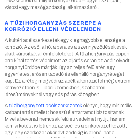
illeszkednek bármilyen környezetbe – legyen szó ipari,
városi vagy mezőgazdasági alkalmazásról.
A TŰZIHORGANYZÁS SZEREPE A
KORRÓZIÓ ELLENI VÉDELEMBEN
A kültéri acélszerkezetek egyik legnagyobb ellensége a
korrózió. Az eső, a hó, a pára és a szennyeződések évek
alatt károsítják a fémfelületeket. A tűzihorganyzás éppen
erre kínál tartós védelmet: az eljárás során az acélt olvadt
horganyfürdőbe mártják, így az teljes felületén egy
egyenletes, erősen tapadó és ellenálló horganyréteget
kap. Ez a réteg megvédi az acélt a korróziótól még extrém
környezetben is – ipari üzemekben, szabadtéri
létesítményeknél vagy sós párás közegben.
A
tűzihorganyzott acélszerkezetek
előnye, hogy minimális
karbantartás mellett hosszú élettartamot biztosítanak.
Mivel a bevonat nemcsak felületi védelmet nyújt, hanem
kémiai kötést is létrehoz az acél és a cinkötvözet között,
egy-egy szerkezet akár évtizedekig is ellenállhat a