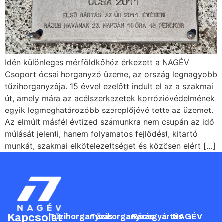
Idén különleges mérföldkőhöz érkezett a NAGÉV
Csoport ócsai horganyzó üzeme, az ország legnagyobb
tűzihorganyzója. 15 évvel ezelőtt indult el az a szakmai
út, amely mára az acélszerkezetek korrózióvédelmének
egyik legmeghatározóbb szereplőjévé tette az üzemet.
Az elmúlt másfél évtized számunkra nem csupán az idő
múlását jelenti, hanem folyamatos fejlődést, kitartó
munkát, szakmai elkötelezettséget és közösen elért […]
Kapcsolat
Tűzihorganyzás
Tűzihorganyzás
Rácsgyártás
NAGÉV