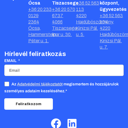
Ócsa
Tiszacsege
+36 52 563
központ,
+36 20 233
+36 20 570
113
ügyvezetés
0129
6737
4220
+36 52 563
2364
4066
Hajdúböszörmény,
104
Ócsa,
Tiszacsege,
Kinizsi Pál.
4220
Hammerstein
Ipar u. 30.
u. 5.
Hajdúböször
Péter u. 1.
Kinizsi Pál.
u. 7.
Hírlevél feliratkozás
EMAIL
Az
Adatvédelmi tájékoztatót
megismertem és hozzájárulok
személyes adataim kezeléséhez.*
Feliratkozom