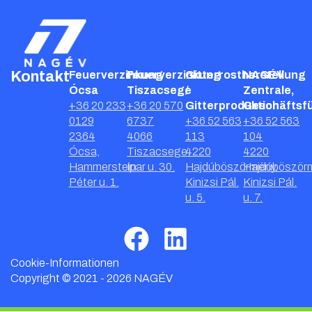
Kontakt
Feuerverzinkung
Feuerverzinkung
Gitterrostherstellung
NAGÉV
Ócsa
Tiszacsege
/
Zentrale,
+36 20 233
+36 20 570
Gitterproduktion
Geschäftsf
0129
6737
+36 52 563
+36 52 563
2364
4066
113
104
Ócsa,
Tiszacsege,
4220
4220
Hammerstein
Ipar u. 30.
Hajdúböszörmény,
Hajdúböször
Péter u. 1.
Kinizsi Pál.
Kinizsi Pál.
u. 5.
u. 7.
Cookie-Informationen
Copyright © 2021 - 2026 NAGÉV