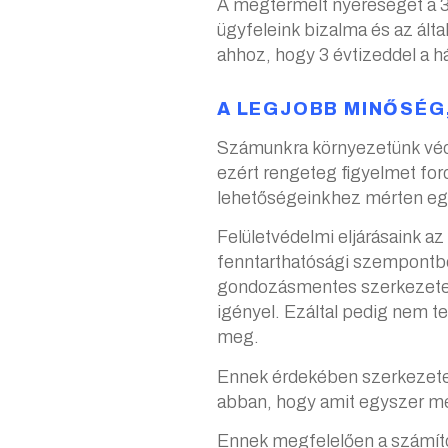
A megtermelt nyereséget a 35
ügyfeleink bizalma és az ált
ahhoz, hogy 3 évtizeddel a 
A LEGJOBB MINŐSÉG
Számunkra környezetünk véde
ezért rengeteg figyelmet for
lehetőségeinkhez mérten eg
Felületvédelmi eljárásaink a
fenntarthatósági szempontból
gondozásmentes szerkezeteke
igényel. Ezáltal pedig nem te
meg.
Ennek érdekében szerkezetei
abban, hogy amit egyszer me
Ennek megfelelően a számítóg