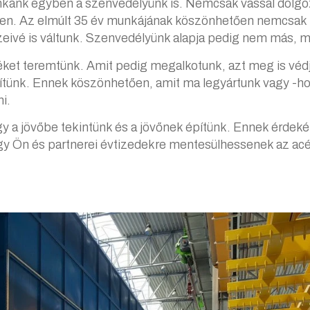
nkánk egyben a szenvedélyünk is. Nemcsak vassal dolgoz
ben. Az elmúlt 35 év munkájának köszönhetően nemcsak 
zeivé is váltunk. Szenvedélyünk alapja pedig nem más, m
téket teremtünk. Amit pedig megalkotunk, azt meg is védjü
 építünk. Ennek köszönhetően, amit ma legyártunk vagy -h
i.
gy a jövőbe tekintünk és a jövőnek építünk. Ennek érde
ogy Ön és partnerei évtizedekre mentesülhessenek az ac