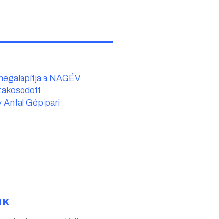
megalapítja a NAGÉV
19
szakosodott
 Antal Gépipari
NK