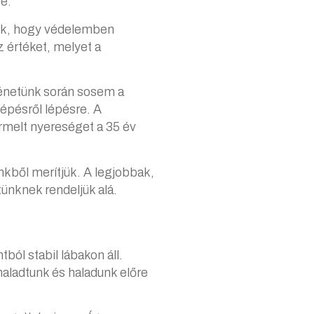
e.
unk, hogy védelemben
z értéket, melyet a
ténetünk során sosem a
épésről lépésre. A
rmelt nyereséget a 35 év
kből merítjük. A legjobbak,
ünknek rendeljük alá.
l stabil lábakon áll.
aladtunk és haladunk előre