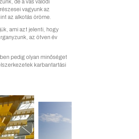
unk, de a vas valódi
részesei vagyunk az
int az alkotás öröme.
k, ami azt jelenti, hogy
organyzunk, az ötven év
kében pedig olyan minőséget
élszerkezetek karbantartási