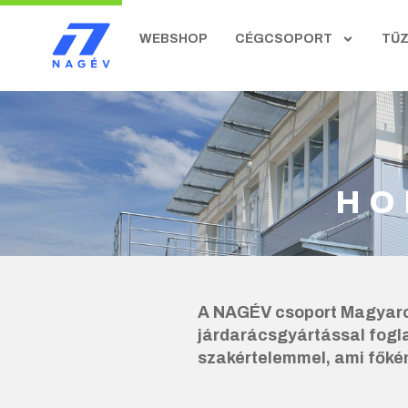
WEBSHOP
CÉGCSOPORT
TŰ
HO
A NAGÉV csoport Magyaror
járdarácsgyártással fogl
szakértelemmel, ami főké