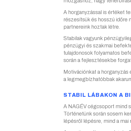
mozgáshoz, nagy teherbírású
A horganyzással is értéket t
részesítsük és hosszú időre 
partnereink hoztak létre.
Stabilak vagyunk pénzügyileg
pénzügyi és szakmai befektet
tulajdonosok folyamatos befe
során a fejlesztésekbe forgat
Motivációnkat a horganyzás é
a legmegbízhatóbbak akarunk
STABIL LÁBAKON A B
A NAGÉV cégcsoport mind sza
Történetünk során sosem ker
lépésről lépésre, mind a mai 