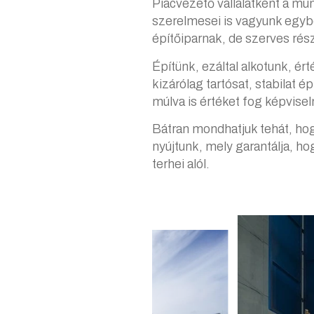
Piacvezető vállalatként a mu
szerelmesei is vagyunk egy
építőiparnak, de szerves rés
Építünk, ezáltal alkotunk, ér
kizárólag tartósat, stabilat
múlva is értéket fog képviseln
Bátran mondhatjuk tehát, ho
nyújtunk, mely garantálja, h
terhei alól.