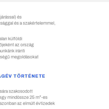
árással) és
ósággal és a szakértelemmel,
lan külföldi
őjeként az ország
nkánk iránti
nőségű megoldásokat
AGÉV TÖRTÉNETE
ására szakosodott
 egy mindössze 25 m²-es
azonban az elmúlt évtizedek