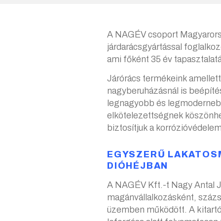
A NAGÉV csoport Magyarorszá
járdarácsgyártással foglalko
ami főként 35 év tapasztalat
Járórács termékeink amellett
nagyberuházásnál is beépíté
legnagyobb és legmodernebb
elkötelezettségnek köszönh
biztosítjuk a korrózióvédelem 
EGYSZERŰ LAKATOSM
DIÓHÉJBAN
A NAGÉV Kft.-t Nagy Antal J
magánvállalkozásként, száz
üzemben működött. A kitartó