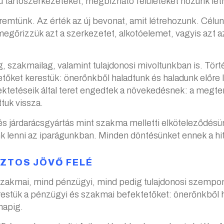
 tartószerkezeteket, megbízható felületeket hozunk létr
eremtünk. Az érték az új bevonat, amit létrehozunk. Cél
megőrizzük azt a szerkezetet, alkotóelemet, vagyis azt a
, szakmailag, valamint tulajdonosi mivoltunkban is. Tör
őket kerestük: önerőnkből haladtunk és haladunk előre l
ktetéseik által teret engedtek a növekedésnek: a megte
tuk vissza.
s járdarácsgyártás mint szakma melletti elköteleződésün
 lenni az iparágunkban. Minden döntésünket ennek a hit
IZTOS JÖVŐ FELÉ
kmai, mind pénzügyi, mind pedig tulajdonosi szempontbó
estük a pénzügyi és szakmai befektetőket: önerőnkből h
napig.