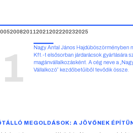
005
2008
2011
2021
2022
2023
2025
Nagy Antal János Hajdúböszörményben 
91
Kft.-t elsősorban járdarácsok gyártására 
magánvállalkozásként. A cég neve a „Nagy
Vállalkozó” kezdőbetűiből tevődik össze.
ŐTÁLLÓ MEGOLDÁSOK: A JÖVŐNEK ÉPÍTÜ