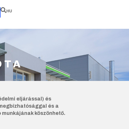
EN
HU
DE
S
ÓTA
elmi eljárással) és
 megbízhatósággal és a
tó munkájának köszönhető.