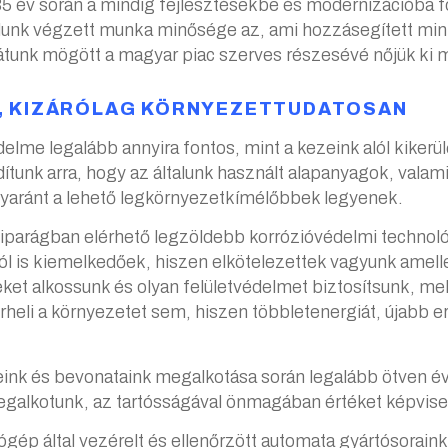
 év során a mindig fejlesztésekbe és modernizációba fo
alunk végzett munka minősége az, ami hozzásegített mink
hátunk mögött a magyar piac szerves részesévé nőjük ki 
, KIZÁRÓLAG KÖRNYEZETTUDATOSAN
lme legalább annyira fontos, mint a kezeink alól kike
dítunk arra, hogy az általunk használt alapanyagok, vala
yaránt a lehető legkörnyezetkímélőbbek legyenek.
z iparágban elérhető legzöldebb korrózióvédelmi techno
 is kiemelkedőek, hiszen elkötelezettek vagyunk amelle
t alkossunk és olyan felületvédelmet biztosítsunk, mel
rheli a környezetet sem, hiszen többletenergiát, újabb e
nk és bevonataink megalkotása során legalább ötven év
galkotunk, az tartósságával önmagában értéket képvise
ép által vezérelt és ellenőrzött automata gyártósoraink