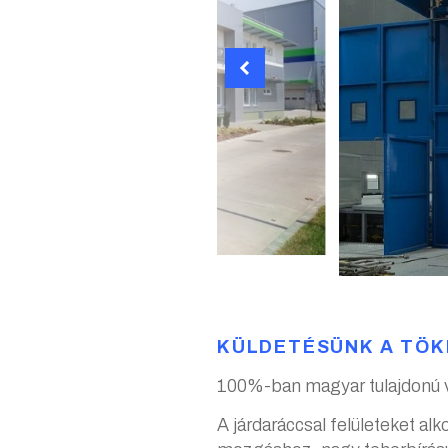
KÜLDETÉSÜNK A TÖK
100%-ban magyar tulajdonú vá
A járdaráccsal felületeket al