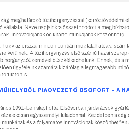
g meghatározó tűzihorganyzással (korrózióvédelmi elj
zó vállalata. Neve napjainkra összefonódott a megbízhat
ának, innovációjának és kitartó munkájának köszönhető.
, hogy az ország minden pontján megtalálhatóak, számta
sre kerülnek. A tűzihorganyzás első számú hazai szerepl
 horganyzóüzemével büszkélkedhetünk. Ennek, és a mu
etően ügyfeleink számára kizárólag a legmagasabb mi
területén is.
ŰHELYBŐL PIACVEZETŐ CSOPORT – A N
ános 1991-ben alapította. Elsősorban járdarácsok gyárt
százalékosan egyszemélyi tulajdonnal. Kezdetben a cég
 munkának és a folyamatos innovációnak köszönhetően 