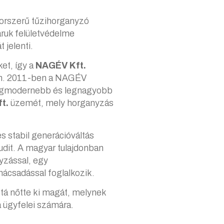
korszerű tűzihorganyzó
ruk felületvédelme
jelenti.
et, így a
NAGÉV Kft.
n. 2011-ben a NAGÉV
g legmodernebb és legnagyobb
t.
üzemét, mely horganyzás
s stabil generációváltás
Judit. A magyar tulajdonban
nyzással, egy
nácsadással foglalkozik.
tá nőtte ki magát, melynek
 ügyfelei számára.