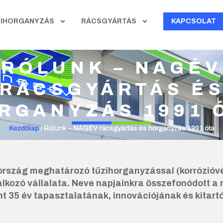
ZIHORGANYZÁS
RÁCSGYÁRTÁS
KAPCSOLAT
RÓLUNK – NAGÉV
RÁCSGYÁRTÁS É
RGANYZÁS 1991 
Kezdőlap
/
Rólunk – NAGÉV rácsgyártás és horganyzás 1991 óta
szág meghatározó tűzihorganyzással (korrózióvéd
alkozó vállalata. Neve napjainkra összefonódott a
nt 35 év tapasztalatának, innovációjának és kitar