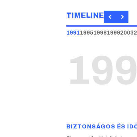
TIMELINE
1991
1995
1998
1999
2003
2
nológiával szerelt
19
BIZTONSÁGOS ÉS ID