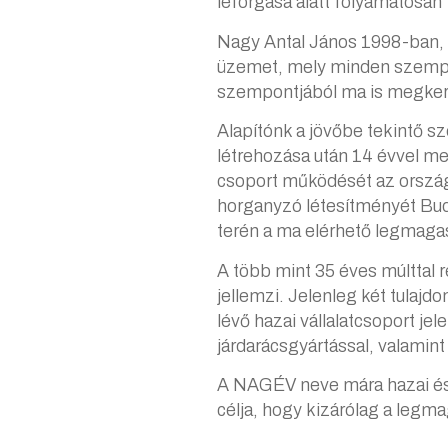
leforgása alatt folyamatosan 
Nagy Antal János 1998-ban, 
üzemet, mely minden szempon
szempontjából ma is megkerü
Alapítónk a jövőbe tekintő sz
létrehozása után 14 évvel me
csoport működését az ország
horganyzó létesítményét Bud
terén a ma elérhető legmagas
A több mint 35 éves múlttal r
jellemzi. Jelenleg két tulajd
lévő hazai vállalatcsoport je
járdarácsgyártással, valamin
A NAGÉV neve mára hazai és n
célja, hogy kizárólag a legm