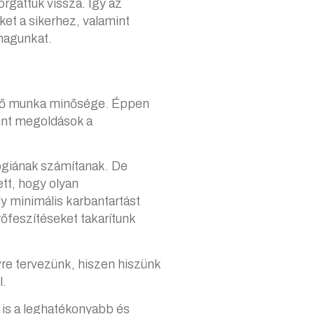
rgattuk vissza. Így az
et a sikerhez, valamint
magunkat.
rülő munka minősége. Éppen
mint megoldások a
lógiának számítanak. De
tt, hogy olyan
y minimális karbantartást
rőfeszítéseket takarítunk
re tervezünk, hiszen hiszünk
l.
 is a leghatékonyabb és