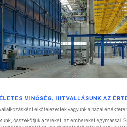
ÉLETES MINŐSÉG, HITVALLÁSUNK AZ ÉR
llalkozásként elkötelezettek vagyunk a hazai értéktere
kotunk, összekötjük a tereket, az embereket egymással. St