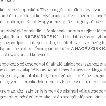
fejlődött.
következő lépésként Tiszacsegén létesített egy olyan, 
tból megfelelt a kor elvárásainak. Ez az üzem az acélá
lhetetlen, és Kelet-Magyarország tűzihorganyzó bázisát 
emélyiségként mindig is fontosnak tartotta a fejlesztések
galapította a
NAGÉV RÁCS Kft.
-t Hajdúböszörménybe
 központjára is kiterjesztette, és létrehozta az orszá
apest közelében, Ócsa iparterületén. A
NAGÉV CINK Kf
abb színvonalat képviseli.
endelkező cégcsoportot átlátható tulajdonosi szerkezet é
onosa van: az alapító Nagy Antal János és lánya dr. Nagy 
lenleg négy tagvállalatot foglal magában: kettő tűzihorga
t a negyedik kereskedelemmel, üzletkötéssel, szakmai ta
emzetközi szinten is ismert és elismert vállalatcsoport
agasabb minőségű termékeket és szolgáltatásokat kínálja