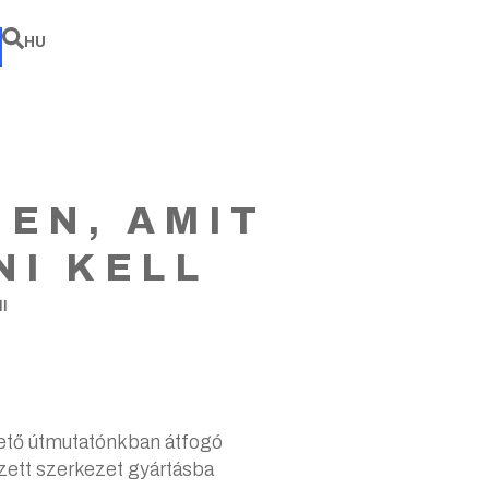
EN
HU
DE
DEN, AMIT
I KELL
l
hető útmutatónkban átfogó
ezett szerkezet gyártásba