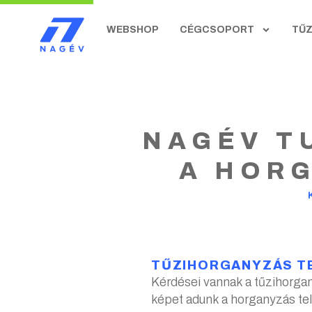
WEBSHOP
CÉGCSOPORT
TŰ
NAGÉV TU
A HOR
TŰZIHORGANYZÁS T
Kérdései vannak a tűzihorga
képet adunk a horganyzás tel