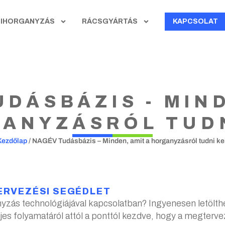
ZIHORGANYZÁS
RÁCSGYÁRTÁS
KAPCSOLAT
DÁSBÁZIS - MIN
GANYZÁSRÓL TUDN
Kezdőlap
/
NAGÉV Tudásbázis – Minden, amit a horganyzásról tudni kel
ERVEZÉSI SEGÉDLET
nyzás technológiájával kapcsolatban? Ingyenesen letölt
jes folyamatáról attól a ponttól kezdve, hogy a megterv