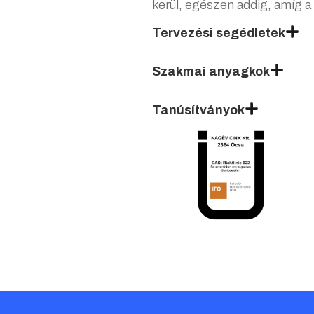
kerül, egészen addig, amíg a
Tervezési segédletek
Szakmai anyagkok
Tűzihorganyzás terv
2026.04.03. |
PDF
Tanúsítványok
NAGÉV Kft. – ESZR 
2026.04.03. |
PDF
NAGÉV_CINK_TANÚ
2026.04.03. |
PDF
NAGÉV Cink Kft. – E
2026.04.03. |
PDF
NAGÉV_CINK_TANÚ
2026.04.03. |
PDF
Ellenőrző lista áru be
2026.04.03. |
PDF
NAGEV_BV_TANUSI
2026.04.03. |
PDF