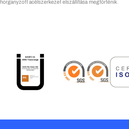
 horganyzott acélszerkezet elszállítása megtörténik.
ezési segédlet
összefoglaló 2024
SÍTVÁNY_ISO_14001_2024-2027_HU
SZR összefoglaló 2024
SÍTVÁNY_ISO_9001_2024-2027_HU
szállításhoz
TVANY_ISO_9001_HU_2025-2027_HU